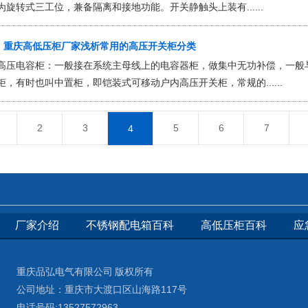
为旋转式三工位，兼备隔离和接地功能。开关静触头上装有......
重庆高低压柜厂家浅析常用的高压开关柜分类
高压电容柜：一般接在系统主母线上的电容器柜，做集中无功补偿，一般与进
柜，有时也叫中置柜，即铠装式可移动户内高压开关柜，常规的......
2
3
5
6
7
4
厂家介绍
不锈钢配电箱百科
高低压柜百科
应
重庆品弘电气有限公司 版权所有
公司地址：重庆市大渡口区山海路117号
电话号码:13527572963