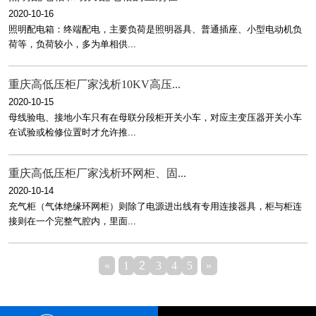
2020-10-16
照明配电箱：终端配电，主要负荷是照明器具、普通插座、小型电动机负
荷等，负荷较小，多为单相供...
重庆高低压柜厂家浅析10KV高压...
2020-10-15
母线验电、接地小车只有在母联分段柜开关小车，对应主变压器开关小车
在试验或检修位置时才允许推...
重庆高低压柜厂家浅析环网柜、固...
2020-10-14
充气柜（气体绝缘环网柜）则除了电源进出线有专用连接器具，柜与柜连
接则在一个完整气腔内，里面...
«
1
2
3
4
5
»